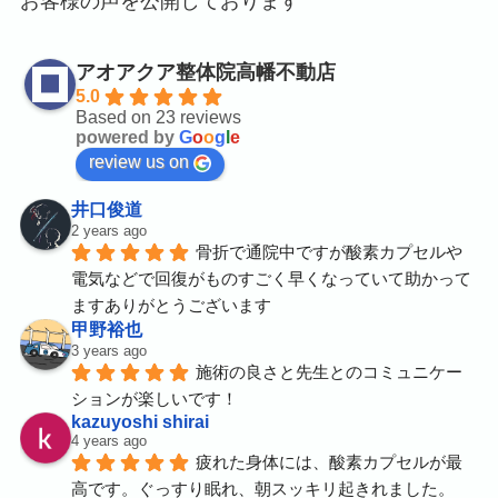
お客様の声を公開しております
アオアクア整体院高幡不動店
5.0
Based on 23 reviews
powered by
G
o
o
g
l
e
review us on
井口俊道
2 years ago
骨折で通院中ですが酸素カプセルや
電気などで回復がものすごく早くなっていて助かって
ますありがとうございます
甲野裕也
3 years ago
施術の良さと先生とのコミュニケー
ションが楽しいです！
kazuyoshi shirai
4 years ago
疲れた身体には、酸素カプセルが最
高です。ぐっすり眠れ、朝スッキリ起きれました。