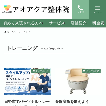
お電話
メニュー
初めて来院される方へ
サービス
店舗紹介
料金表
ホーム
トレーニング
トレーニング
– category –
トレーニング
トレーニング
日野市でパーソナルトレー
骨盤底筋を鍛えよう